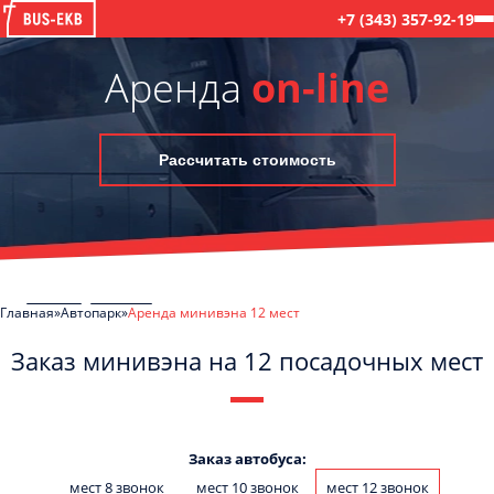
+7 (343) 357-92-19
Аренда
on-line
Рассчитать стоимость
Главная
Автопарк
Аренда минивэна 12 мест
Заказ минивэна на 12 посадочных мест
C
Политикой конфиденциальности
ознакомлен(а), даю согласие на
обработку моих Персональных данных
Заказ автобуса:
мест 8 звонок
мест 10 звонок
мест 12 звонок