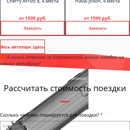
Cherry Arrizo 8, 4 места
Haval Jolion, 4 места
от
1500 руб.
от
1500 руб.
Заказать
Заказать
Весь автопарк здесь
Я лично отвечаю за безопасность ваших поездок на
наших автобусах!
Андрей Калашников
, директор компании "ТранспортБас "
Рассчитать стоимость поездки
Сколько человек планируется для поездки?