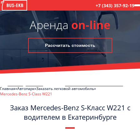
+7 (343) 357-92-19
Аренда
on-line
Рассчитать стоимость
Главная
Автопарк
Заказать легковой автомобиль
Mercedes-Benz S-Class W221
Заказ Mercedes-Benz S-Класс W221 с
водителем в Екатеринбурге
C
Политикой конфиденциальности
ознакомлен(а), даю согласие на
обработку моих Персональных данных