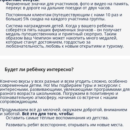
Фирменные значки для участников, фото и видео на память,
перекус в дороге на дальние поездки от двух часов.
Постоянным клиентам (путешествующим с нами 10 раз и
больше) 5% скидка на каждого участника группы.
Система награждения детей. Когда у вашего ребёнка
соберётся пять наших фирменных значков - он получает
медаль путешественника и приятный сюрприз. Таким
образом ваш Чемпион может накопить много медалей,
которые станут достоянием, гордостью за
любознательность, любовь к новым открытиям и туризму.
Будет ли ребёнку интересно?
Конечно вкусы у всех разные и всем угодить сложно, особенно
современным детям. Но! Мы подбираем туры и экскурсии с
интересными, развивающими, увлекающими программами для
разного возраста школьников. Погружаем в позитивную и
познавательную атмосферу, начиная со встречи с нашим
сопровождающим.
Продумываем всё до мелочей, окружаем добротой, вниманием
и заботой.
Всё это для того, чтобы:
Оставить самые тёплые воспоминания из детства.
Развивать ребят всесторонне, открывать им новые места.