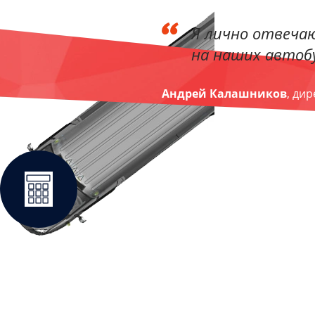
Я лично отвечаю
на наших автобу
Андрей Калашников
, ди