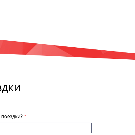
здки
я поездки?