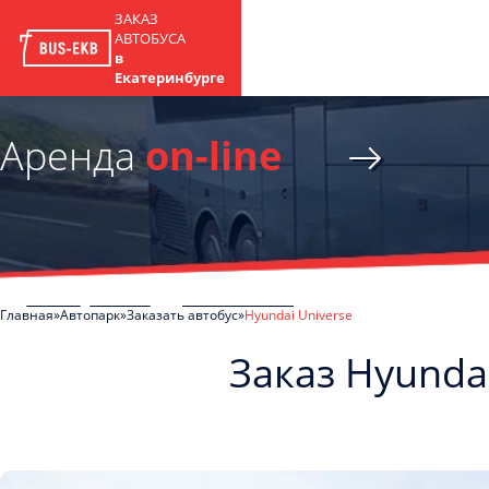
ЗАКАЗ
АВТОБУСА
в
Екатеринбурге
Аренда
on-line
Главная
Автопарк
Заказать автобус
Hyundai Universe
Заказ Hyunda