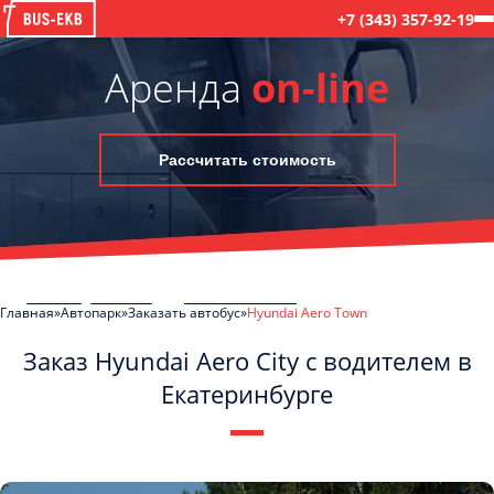
+7 (343) 357-92-19
Аренда
on-line
Рассчитать стоимость
Главная
Автопарк
Заказать автобус
Hyundai Aero Town
Заказ Hyundai Aero City с водителем в
Екатеринбурге
C
Политикой конфиденциальности
ознакомлен(а), даю согласие на
обработку моих Персональных данных