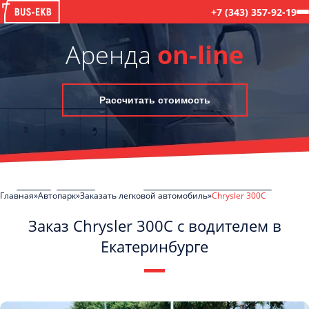
+7 (343) 357-92-19
Аренда
on-line
Рассчитать стоимость
Главная
Автопарк
Заказать легковой автомобиль
Chrysler 300C
Заказ Chrysler 300C с водителем в
Екатеринбурге
C
Политикой конфиденциальности
ознакомлен(а), даю согласие на
обработку моих Персональных данных