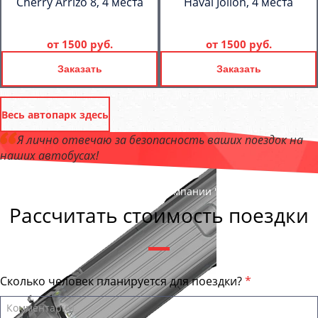
Cherry Arrizo 8, 4 места
Haval Jolion, 4 места
от
1500 руб.
от
1500 руб.
Заказать
Заказать
Весь автопарк здесь
Я лично отвечаю за безопасность ваших поездок на
наших автобусах!
Андрей Калашников
, директор компании "ТранспортБас "
Рассчитать стоимость поездки
Сколько человек планируется для поездки?