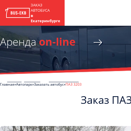
ЗАКАЗ
АВТОБУСА
в
Екатеринбурге
Аренда
on-line
Главная
Автопарк
Заказать автобус
ПАЗ 3203
Заказ ПАЗ