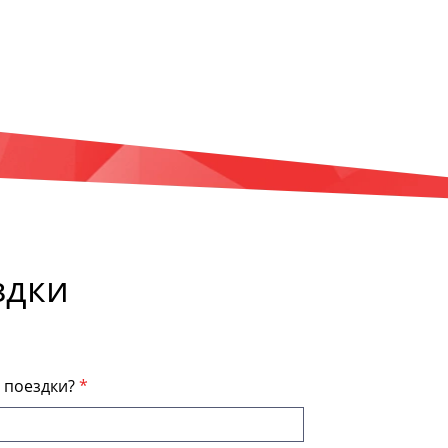
здки
я поездки?