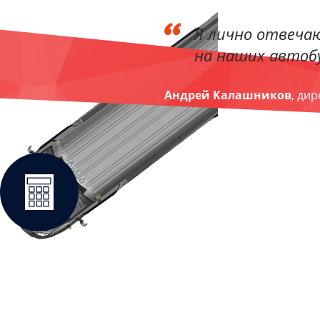
Я лично отвечаю
на наших автобу
Андрей Калашников
, ди